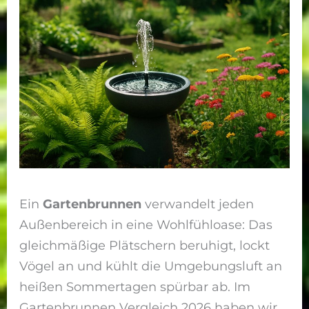
Ein
Gartenbrunnen
verwandelt jeden
Außenbereich in eine Wohlfühloase: Das
gleichmäßige Plätschern beruhigt, lockt
Vögel an und kühlt die Umgebungsluft an
heißen Sommertagen spürbar ab. Im
Gartenbrunnen Vergleich 2026 haben wir