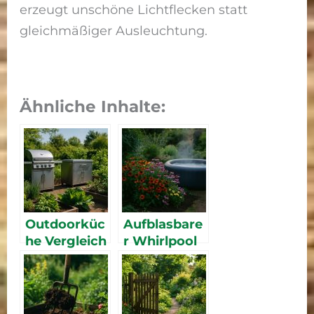
erzeugt unschöne Lichtflecken statt
gleichmäßiger Ausleuchtung.
Ähnliche Inhalte:
Outdoorküc
Aufblasbare
he Vergleich
r Whirlpool
2026 – die
2026 – die
besten
besten
Outdoor-
Outdoor-
Küchenmod
Whirlpools