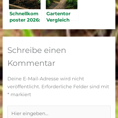
ule & BBQ-
im Vergleich
Stationen
Schnellkom
Gartentor
poster 2026:
Vergleich
Die besten
2026: Das
Modelle im
richtige Tor
Vergleich
für Garten &
Einfahrt
Schreibe einen
Kommentar
Deine E-Mail-Adresse wird nicht
veröffentlicht.
Erforderliche Felder sind mit
*
markiert
Hier
eingeben…