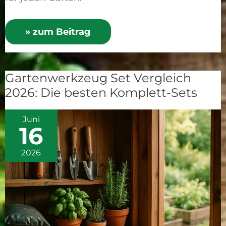
» zum Beitrag
Gartenwerkzeug Set Vergleich
Gartenwerkzeug
2026: Die besten Komplett-Sets
Set
Vergleich
Juni
2026:
16
Die
besten
2026
Komplett-
Sets