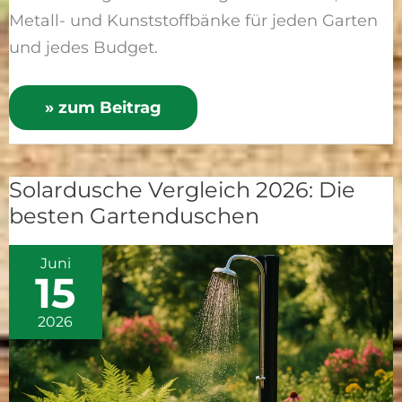
Metall- und Kunststoffbänke für jeden Garten
und jedes Budget.
» zum Beitrag
Solardusche Vergleich 2026: Die
Solardusche
besten Gartenduschen
Vergleich
2026:
Juni
Die
15
besten
Gartenduschen
2026