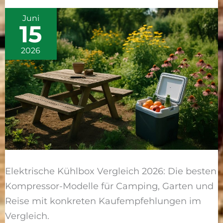
2026:
Juni
Kompressor
15
im
Vergleich
2026
Elektrische Kühlbox Vergleich 2026: Die besten
Kompressor-Modelle für Camping, Garten und
Reise mit konkreten Kaufempfehlungen im
Vergleich.