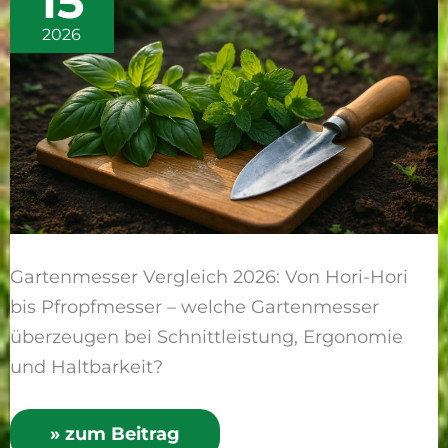
15
besten
Messer
2026
für
den
Garten
Gartenmesser Vergleich 2026: Von Hori-Hori
bis Pfropfmesser – welche Gartenmesser
überzeugen bei Schnittleistung, Ergonomie
und Haltbarkeit?
» zum Beitrag