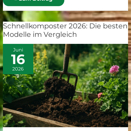
Schnellkomposter 2026: Die besten
Schnellkomposter
Modelle im Vergleich
2026:
Die
Juni
besten
16
Modelle
im
2026
Vergleich