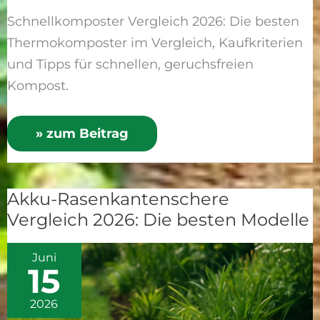
Schnellkomposter Vergleich 2026: Die besten
Thermokomposter im Vergleich, Kaufkriterien
und Tipps für schnellen, geruchsfreien
Kompost.
» zum Beitrag
Akku-Rasenkantenschere
Akku-
Vergleich 2026: Die besten Modelle
Rasenkantenschere
Vergleich
Juni
2026:
15
Die
besten
2026