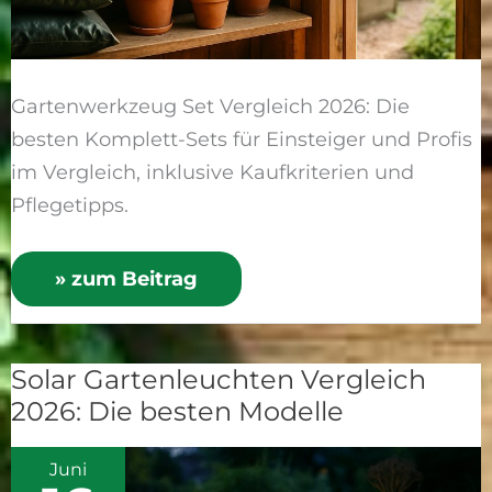
Gartenwerkzeug Set Vergleich 2026: Die
besten Komplett-Sets für Einsteiger und Profis
im Vergleich, inklusive Kaufkriterien und
Pflegetipps.
» zum Beitrag
Solar Gartenleuchten Vergleich
Solar
2026: Die besten Modelle
Gartenleuchten
Vergleich
Juni
2026: