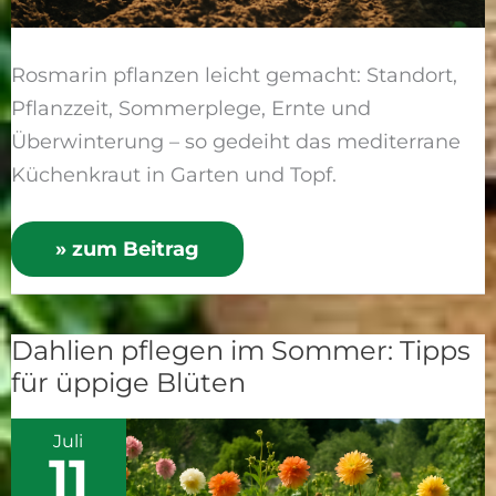
Rosmarin pflanzen leicht gemacht: Standort,
Pflanzzeit, Sommerplege, Ernte und
Überwinterung – so gedeiht das mediterrane
Küchenkraut in Garten und Topf.
» zum Beitrag
Dahlien pflegen im Sommer: Tipps
Dahlien
für üppige Blüten
pflegen
im
Juli
Sommer:
11
Tipps