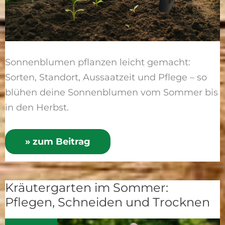
Sonnenblumen pflanzen leicht gemacht:
Sorten, Standort, Aussaatzeit und Pflege – so
blühen deine Sonnenblumen vom Sommer bis
in den Herbst.
» zum Beitrag
Kräutergarten im Sommer:
Kräutergarten
Pflegen, Schneiden und Trocknen
im
Sommer: