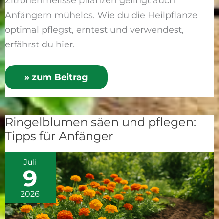
Zitronenmelisse pflanzen gelingt auch
Anfängern mühelos. Wie du die Heilpflanze
optimal pflegst, erntest und verwendest,
erfährst du hier.
» zum Beitrag
Ringelblumen säen und pflegen:
Ringelblumen
Tipps für Anfänger
säen
und
Juli
pflegen:
9
Tipps
für
2026
Anfänger