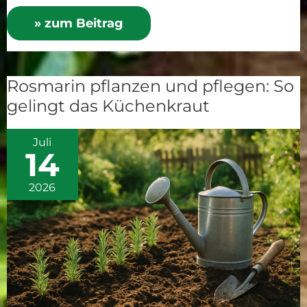
» zum Beitrag
Rosmarin pflanzen und pflegen: So
Rosmarin
gelingt das Küchenkraut
pflanzen
und
Juli
pflegen:
14
So
gelingt
2026
das
Küchenkraut