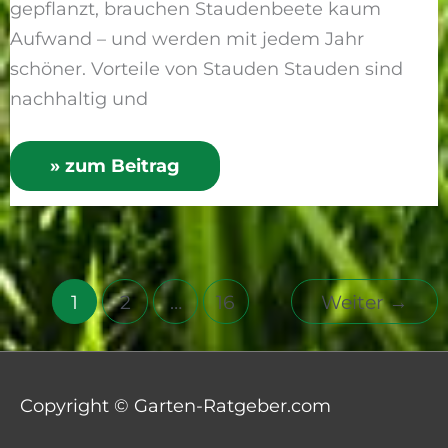
gepflanzt, brauchen Staudenbeete kaum
Aufwand – und werden mit jedem Jahr
schöner. Vorteile von Stauden Stauden sind
nachhaltig und
» zum Beitrag
1
2
…
16
Weiter
→
Copyright © Garten-Ratgeber.com