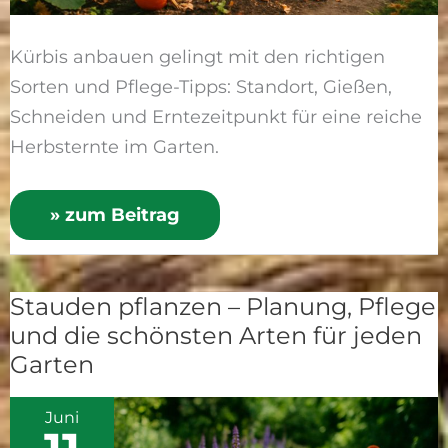
Kürbis anbauen gelingt mit den richtigen
Sorten und Pflege-Tipps: Standort, Gießen,
Schneiden und Erntezeitpunkt für eine reiche
Herbsternte im Garten.
» zum Beitrag
Stauden pflanzen – Planung, Pflege
Stauden
und die schönsten Arten für jeden
pflanzen
Garten
–
Planung,
Juni
Pflege