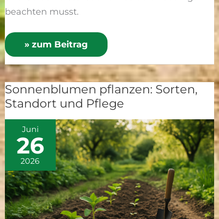
beachten musst.
» zum Beitrag
Sonnenblumen pflanzen: Sorten,
Sonnenblumen
Standort und Pflege
pflanzen:
Sorten,
Juni
Standort
26
und
Pflege
2026