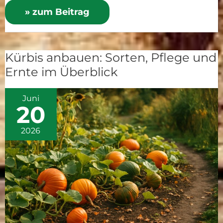
» zum Beitrag
Kürbis anbauen: Sorten, Pflege und
Kürbis
Ernte im Überblick
anbauen:
Sorten,
Juni
Pflege
20
und
Ernte
2026
im
Überblick