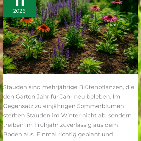
11
und
2026
die
schönsten
Arten
für
jeden
Garten
Stauden sind mehrjährige Blütenpflanzen, die
den Garten Jahr für Jahr neu beleben. Im
Gegensatz zu einjährigen Sommerblumen
sterben Stauden im Winter nicht ab, sondern
treiben im Frühjahr zuverlässig aus dem
Boden aus. Einmal richtig geplant und