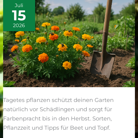
Juli
und
15
Sommerblüten
2026
Tagetes pflanzen schützt deinen Garten
natürlich vor Schädlingen und sorgt für
Farbenpracht bis in den Herbst. Sorten,
Pflanzzeit und Tipps für Beet und Topf.