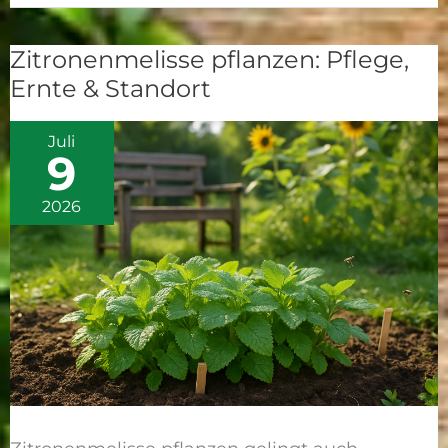
Zitronenmelisse pflanzen: Pflege,
Zitronenmelisse
Ernte & Standort
pflanzen:
Pflege,
Juli
Ernte
9
&
Standort
2026