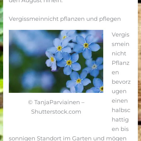
den August hinein.
Vergissmeinnicht pflanzen und pflegen
Vergis
smein
nicht
Pflanz
en
bevorz
ugen
einen
© TanjaParviainen –
halbsc
Shutterstock.com
hattig
en bis
sonnigen Standort im Garten und mögen