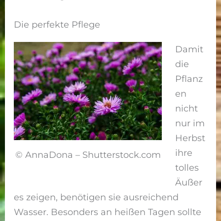
Die perfekte Pflege
Damit
die
Pflanz
en
nicht
nur im
Herbst
ihre
© AnnaDona – Shutterstock.com
tolles
Äußer
es zeigen, benötigen sie ausreichend
Wasser. Besonders an heißen Tagen sollte