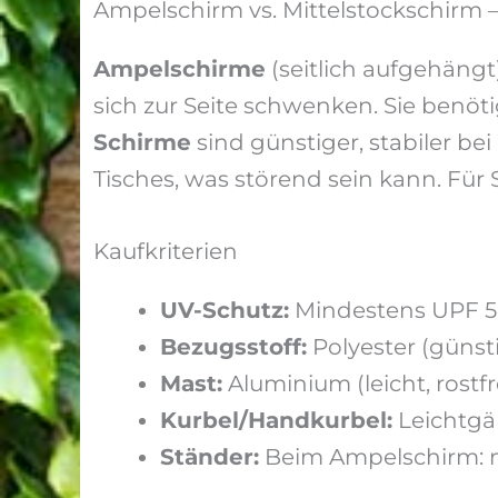
Ampelschirm vs. Mittelstockschirm –
Ampelschirme
(seitlich aufgehängt)
sich zur Seite schwenken. Sie benö
Schirme
sind günstiger, stabiler be
Tisches, was störend sein kann. Für
Kaufkriterien
UV-Schutz:
Mindestens UPF 50+
Bezugsstoff:
Polyester (günsti
Mast:
Aluminium (leicht, rostfr
Kurbel/Handkurbel:
Leichtgä
Ständer:
Beim Ampelschirm: m