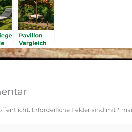
iege
Pavillon
ie
Vergleich
2026 – die
lieg
besten
Faltzelte
ch
und
Pavillons
entar
für Garten
und
Camping
ffentlicht.
Erforderliche Felder sind mit
*
mar