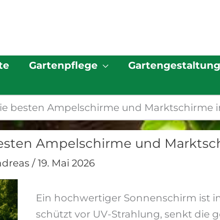
te
Gartenpflege
Gartengestaltun
ie besten Ampelschirme und Marktschirme i
esten Ampelschirme und Marktsch
ndreas
/
19. Mai 2026
Ein hochwertiger Sonnenschirm ist i
schützt vor UV-Strahlung, senkt die 