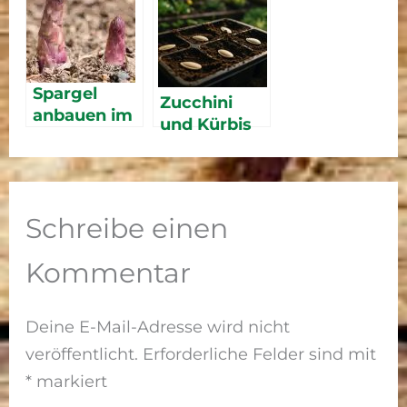
Die 5 besten
2026 –
Modelle
einfacher
2026
Anbau für
Anfänger
Spargel
Zucchini
anbauen im
und Kürbis
eigenen
vorziehen
Garten – von
2026 – Jetzt
der
die Samen
Pflanzung
setzen für
Schreibe einen
bis zur Ernte
eine reiche
Ernte
Kommentar
Deine E-Mail-Adresse wird nicht
veröffentlicht.
Erforderliche Felder sind mit
*
markiert