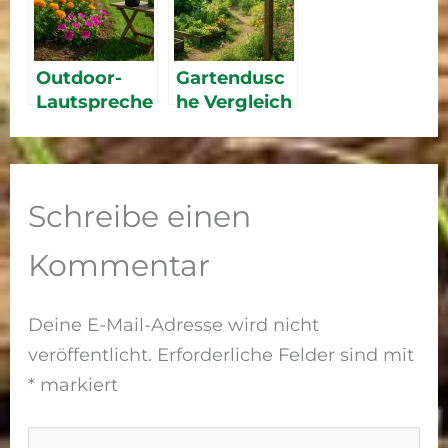
kommt
te für den
Garten
Outdoor-
Gartendusc
Lautspreche
he Vergleich
r Vergleich
2026: Solar,
2026 – die
Freistehend
besten
&
Bluetooth-
Wandmonta
Schreibe einen
Speaker für
ge
Garten &
Kommentar
Terrasse
Deine E-Mail-Adresse wird nicht
veröffentlicht.
Erforderliche Felder sind mit
*
markiert
Hier