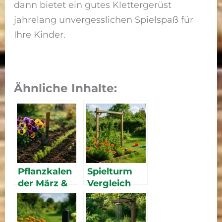
dann bietet ein gutes Klettergerüst
jahrelang unvergesslichen Spielspaß für
Ihre Kinder.
Ähnliche Inhalte:
Pflanzkalen
Spielturm
der März &
Vergleich
April: Was
2026: Die
jetzt in den
besten
Garten
Klettergerüs