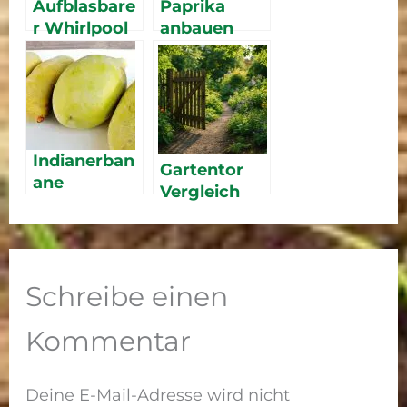
Aufblasbare
Paprika
r Whirlpool
anbauen
2026 – die
2026 –
besten
Schritt-für-
Outdoor-
Schritt-
Whirlpools
Anleitung
im Vergleich
für Garten
und Balkon
Indianerban
Gartentor
ane
Vergleich
2026: Das
richtige Tor
für Garten &
Einfahrt
Schreibe einen
Kommentar
Deine E-Mail-Adresse wird nicht