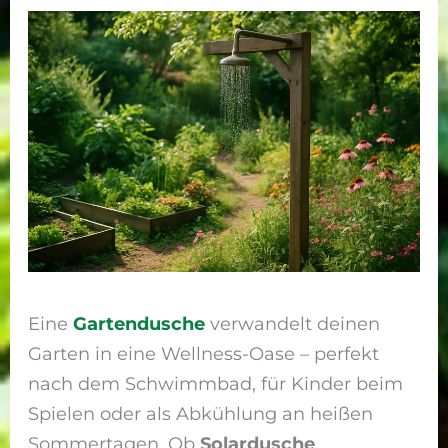
Eine
Gartendusche
verwandelt deinen
Garten in eine Wellness-Oase – perfekt
nach dem Schwimmbad, für Kinder beim
Spielen oder als Abkühlung an heißen
Sommertagen. Ob
Solardusche
,