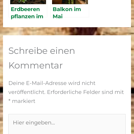
Gartenkomp
Erdbeeren
Balkon im
ost
pflanzen im
Mai
Mai 2026 –
bepflanzen
Schritt-für-
2026 –
Schritt
Sommerblu
Anleitung
men und
Schreibe einen
für eine
Kübelpflanz
reiche Ernte
en für
Kommentar
Terrasse und
Balkon
Deine E-Mail-Adresse wird nicht
veröffentlicht.
Erforderliche Felder sind mit
*
markiert
Hier
eingeben…