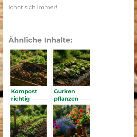
lohnt sich immer!
Ähnliche Inhalte:
Kompost
Gurken
richtig
pflanzen
anlegen
2026 –
2026 –
Anzucht,
Anleitung
Pflege und
für
reiche Ernte
fruchtbaren
im Garten