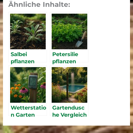
Ähnliche Inhalte:
Salbei
Petersilie
pflanzen
pflanzen
und pflegen:
und ernten:
Tipps für das
Tipps für
Küchenkrau
reiche Ernte
t
Wetterstatio
Gartendusc
n Garten
he Vergleich
Vergleich:
2026 – die
Die 5 besten
besten