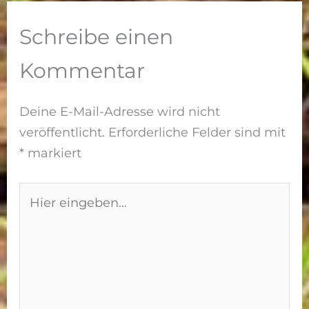
Modelle
Außendusch
2026
en für Pool
Schreibe einen
und Garten
Kommentar
Deine E-Mail-Adresse wird nicht
veröffentlicht.
Erforderliche Felder sind mit
*
markiert
Hier
eingeben…