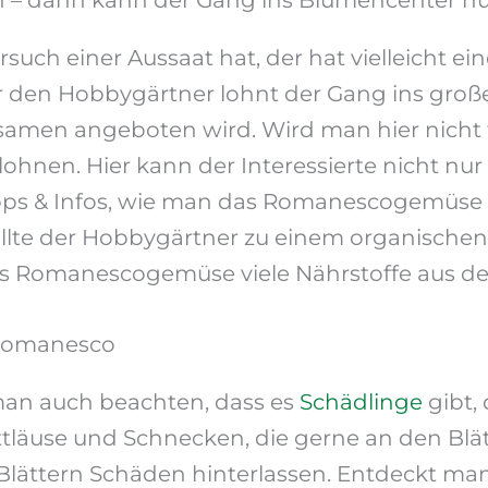
 dann kann der Gang ins Blumencenter nüt
such einer Aussaat hat, der hat vielleicht e
r den Hobbygärtner lohnt der Gang ins groß
men angeboten wird. Wird man hier nicht f
lohnen. Hier kann der Interessierte nicht n
ipps & Infos, wie man das Romanescogemüse 
 sollte der Hobbygärtner zu einem organisch
s Romanescogemüse viele Nährstoffe aus d
 Romanesco
an auch beachten, dass es
Schädlinge
gibt, 
ttläuse und Schnecken, die gerne an den Blät
lättern Schäden hinterlassen. Entdeckt man