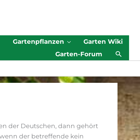
g
Gartenpflanzen
Garten Wiki
Such
Garten-Forum
en der Deutschen, dann gehört
 wenn der betreffende kein