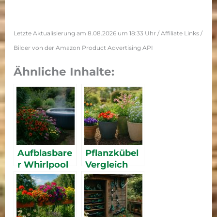
Letzte Aktualisierung am 8.08.2026 um 18:33 Uhr / Affiliate Links /
Bilder von der Amazon Product Advertising API
Ähnliche Inhalte:
Aufblasbare
Pflanzkübel
r Whirlpool
Vergleich
2026 – die
2026: Die
besten
besten
Outdoor-
großen
Whirlpools
Pflanzgefäß