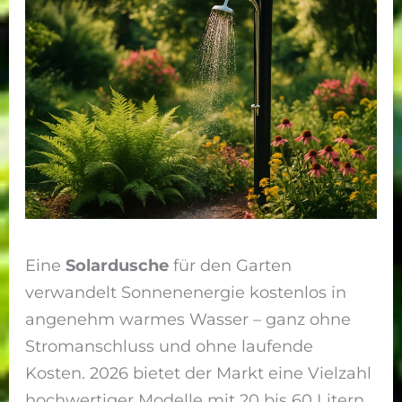
Eine
Solardusche
für den Garten
verwandelt Sonnenenergie kostenlos in
angenehm warmes Wasser – ganz ohne
Stromanschluss und ohne laufende
Kosten. 2026 bietet der Markt eine Vielzahl
hochwertiger Modelle mit 20 bis 60 Litern