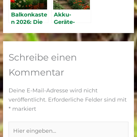
im Vergleich
e
Balkonkaste
Akku-
n 2026: Die
Geräte-
besten
Systemtest
Blumenkäst
2026 –
en im
Bosch,
Vergleich
Gardena
Schreibe einen
oder Einhell:
Welches
Kommentar
System ist
das beste?
Deine E-Mail-Adresse wird nicht
veröffentlicht.
Erforderliche Felder sind mit
*
markiert
Hier
eingeben…