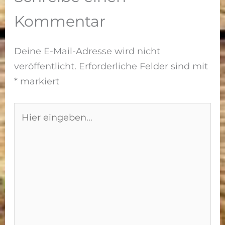
Garten
richtige
Kommentar
ernten
Technik
Deine E-Mail-Adresse wird nicht
veröffentlicht.
Erforderliche Felder sind mit
*
markiert
Hier
eingeben…