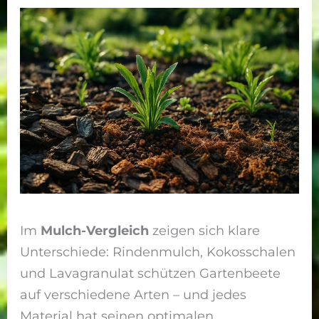
Im
Mulch-Vergleich
zeigen sich klare
Unterschiede: Rindenmulch, Kokosschalen
und Lavagranulat schützen Gartenbeete
auf verschiedene Arten – und jedes
Material hat seinen optimalen