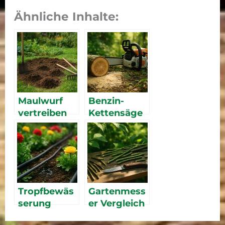
Ähnliche Inhalte:
Maulwurf
Benzin-
vertreiben
Kettensäge
2026: Die
Vergleich
besten
2026 – die
Methoden
besten
im Vergleich
Sägen für
Hobby und
Profi
Tropfbewäs
Gartenmess
serung
er Vergleich
2026: Die
2026: