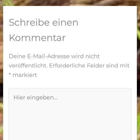
besten
Pfropf- und
Systeme im
Veredelungs
Vergleich
messer
Schreibe einen
verglichen
Kommentar
Deine E-Mail-Adresse wird nicht
veröffentlicht.
Erforderliche Felder sind mit
*
markiert
Hier
eingeben…