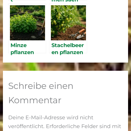
bepflanzen:
2026 – die
Die besten
schönsten
Pflanzen für
einjährigen
schattige
Blumen für
Stellen
Garten und
Balkon
Minze
Stachelbeer
pflanzen
en pflanzen
und pflegen:
und pflegen
Sorten,
– Anbau,
Standort &
Schnitt und
Ausbreitung
Ernte
Schreibe einen
Kommentar
Deine E-Mail-Adresse wird nicht
veröffentlicht.
Erforderliche Felder sind mit