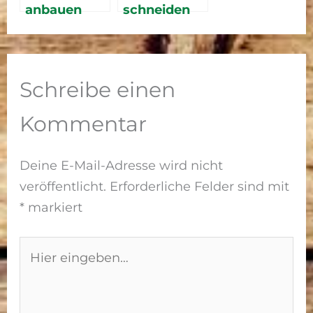
anbauen
schneiden
2026 –
im Frühjahr
einfache
2026 – Der
Anleitung
perfekte
für eine
Zeitpunkt
Schreibe einen
reiche Ernte
und die
richtige
Kommentar
Technik
Deine E-Mail-Adresse wird nicht
veröffentlicht.
Erforderliche Felder sind mit
*
markiert
Hier
eingeben…