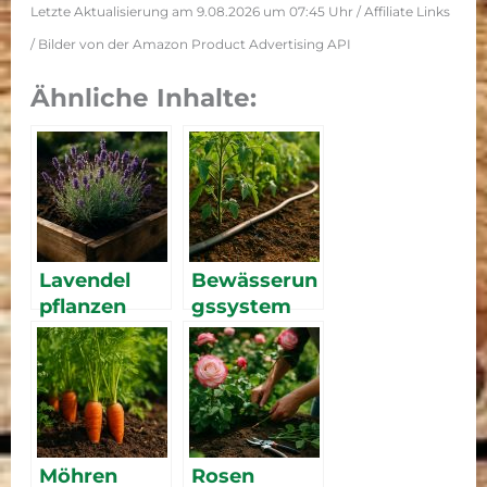
Letzte Aktualisierung am 9.08.2026 um 07:45 Uhr / Affiliate Links
/ Bilder von der Amazon Product Advertising API
Ähnliche Inhalte:
Lavendel
Bewässerun
pflanzen
gssystem
und pflegen:
2026 –
Tipps für
Tropfbewäs
Garten &
serung und
Balkon
Timer im
Vergleich
Möhren
Rosen