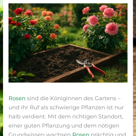
Rosen
sind die Königinnen des Gartens –
und ihr Ruf als schwierige Pflanzen ist nur
halb verdient. Mit dem richtigen Standort,
einer guten Pflanzung und dem nötigen
Grundwissen wachsen
Rosen
prächtig und