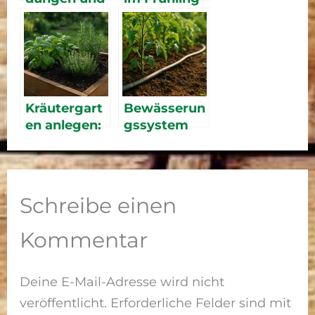
pflegen im
vorbereiten
Frühjahr
2026 – Algen
2026 – So
bekämpfen
startest du
und Technik
in eine
prüfen
reiche Ernte
Kräutergart
Bewässerun
en anlegen:
gssystem
Frische
2026 –
Küchenkräu
Tropfbewäs
ter selbst
serung und
ziehen
Timer im
Schreibe einen
Vergleich
Kommentar
Deine E-Mail-Adresse wird nicht
veröffentlicht.
Erforderliche Felder sind mit