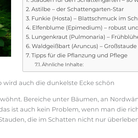
Stauden für den Schattengarten – so 
Astilbe – der Schattengarten-Star
Funkie (Hosta) – Blattschmuck im Sch
Elfenblume (Epimedium) – robust und 
Lungenkraut (Pulmonaria) – Frühblüh
Waldgeißbart (Aruncus) – Großstaude
Tipps für die Pflanzung und Pflege
Ähnliche Inhalte:
o wird auch die dunkelste Ecke schön
verwöhnt. Bereiche unter Bäumen, an Nordw
das ist auch kein Problem, wenn man die rich
uden, die im Schatten nicht nur überleben