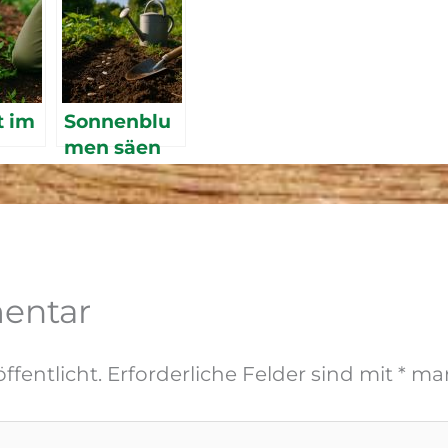
t im
Sonnenblu
men säen
fen
und
pflanzen
ve
2026 –
en
Tipps für
,
üppige
entar
und
Blüten
ffentlicht.
Erforderliche Felder sind mit
*
mar