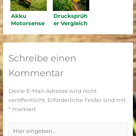
Akku
Drucksprüh
Motorsense
er Vergleich
Vergleich:
2026: Beste
Top
Modelle für
Freischneide
Pflanzensch
r für
utz
Schreibe einen
Böschungen
2026
Kommentar
Deine E-Mail-Adresse wird nicht
veröffentlicht.
Erforderliche Felder sind mit
*
markiert
Hier
eingeben…