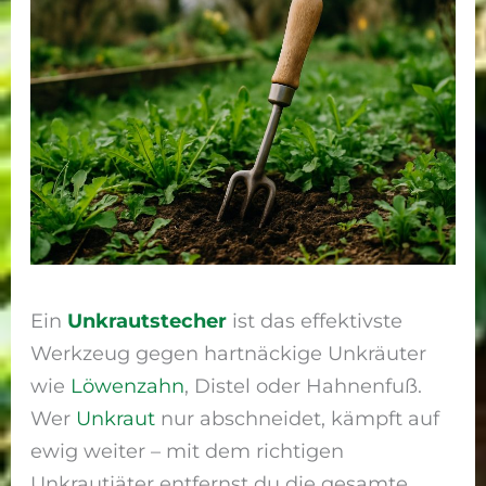
Ein
Unkrautstecher
ist das effektivste
Werkzeug gegen hartnäckige Unkräuter
wie
Löwenzahn
, Distel oder Hahnenfuß.
Wer
Unkraut
nur abschneidet, kämpft auf
ewig weiter – mit dem richtigen
Unkrautjäter entfernst du die gesamte