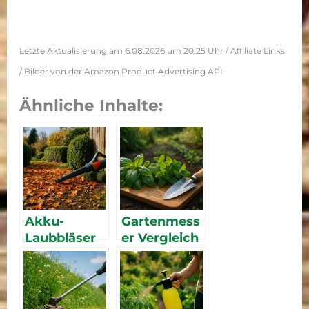
Letzte Aktualisierung am 6.08.2026 um 20:25 Uhr / Affiliate Links
/ Bilder von der Amazon Product Advertising API
Ähnliche Inhalte:
Akku-
Gartenmess
Laubbläser
er Vergleich
2026: Die
2026: Die
besten
besten
Modelle im
Messer für
Vergleich
den Garten