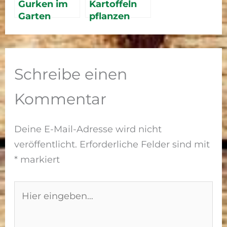
Gurken im
Kartoffeln
Gartenbewä
Garten
pflanzen
sserung
anbauen
2026 – Der
2026 – Tipps
komplette
für Freiland
Ratgeber für
und
Beet,
Schreibe einen
Gewächsha
Hochbeet
us
und
Kommentar
Pflanzsack
Deine E-Mail-Adresse wird nicht
veröffentlicht.
Erforderliche Felder sind mit
*
markiert
Hier
eingeben…