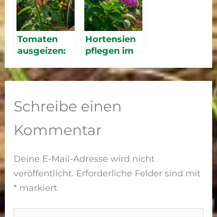
farbenfrohe
s Dauerbeet
Tomaten
Hortensien
ausgeizen:
pflegen im
Anleitung
Sommer
für mehr
2026 – Tipps
Ertrag
für üppige
Blütenprach
Schreibe einen
t
Kommentar
Deine E-Mail-Adresse wird nicht
veröffentlicht.
Erforderliche Felder sind mit
*
markiert
Hier