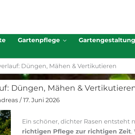
te
Gartenpflege
Gartengestaltun
erlauf: Düngen, Mähen & Vertikutieren
uf: Düngen, Mähen & Vertikutiere
ndreas
/
17. Juni 2026
Ein schöner, dichter Rasen entsteht ni
richtigen Pflege zur richtigen Zeit
.