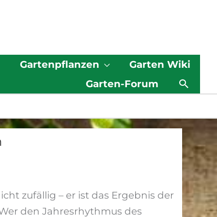
g
Gartenpflanzen
Garten Wiki
Such
Garten-Forum
n
cht zufällig – er ist das Ergebnis der
 Wer den Jahresrhythmus des