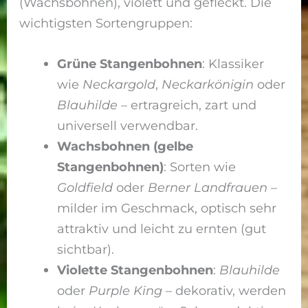
(Wachsbohnen), violett und gefleckt. Die
wichtigsten Sortengruppen:
Grüne Stangenbohnen
: Klassiker
wie
Neckargold
,
Neckarkönigin
oder
Blauhilde
– ertragreich, zart und
universell verwendbar.
Wachsbohnen (gelbe
Stangenbohnen)
: Sorten wie
Goldfield
oder
Berner Landfrauen
–
milder im Geschmack, optisch sehr
attraktiv und leicht zu ernten (gut
sichtbar).
Violette Stangenbohnen
:
Blauhilde
oder
Purple King
– dekorativ, werden