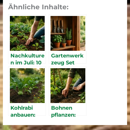
Ähnliche Inhalte:
Nachkulture
Gartenwerk
n im Juli: 10
zeug Set
Gemüse für
Vergleich
Herbst und
2026: Die
Winter
besten
Komplett-
Sets
Kohlrabi
Bohnen
anbauen:
pflanzen:
Sorten,
Buschbohne
Pflanzzeit &
n &