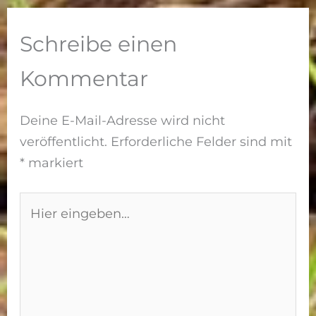
Tipps für
Stangenboh
Einsteiger
nen
Schreibe einen
anbauen
Kommentar
Deine E-Mail-Adresse wird nicht
veröffentlicht.
Erforderliche Felder sind mit
*
markiert
Hier
eingeben…