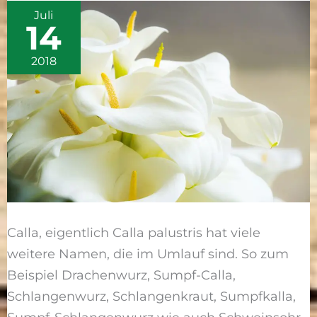
Juli
/
14
Drachenwurz
2018
Calla, eigentlich Calla palustris hat viele
weitere Namen, die im Umlauf sind. So zum
Beispiel Drachenwurz, Sumpf-Calla,
Schlangenwurz, Schlangenkraut, Sumpfkalla,