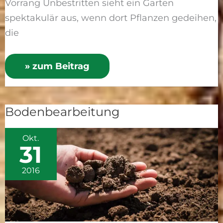
Vorrang Unbestritten sieht ein Garten
spektakulär aus, wenn dort Pflanzen gedeihen,
die
» zum Beitrag
Bodenbearbeitung
Bodenbearbeitung
Okt.
31
2016