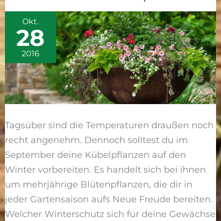
für
Okt.
Kübelpflanzen
28
2016
Tagsüber sind die Temperaturen draußen noch
recht angenehm. Dennoch solltest du im
September deine Kübelpflanzen auf den
Winter vorbereiten. Es handelt sich bei ihnen
um mehrjährige Blütenpflanzen, die dir in
jeder Gartensaison aufs Neue Freude bereiten.
Welcher Winterschutz sich für deine Gewächse