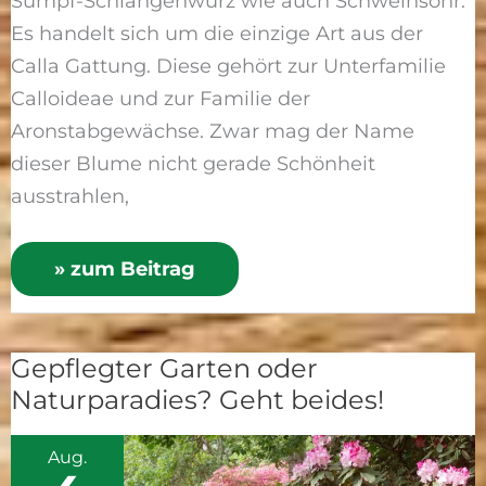
Sumpf-Schlangenwurz wie auch Schweinsohr.
Es handelt sich um die einzige Art aus der
Calla Gattung. Diese gehört zur Unterfamilie
Calloideae und zur Familie der
Aronstabgewächse. Zwar mag der Name
dieser Blume nicht gerade Schönheit
ausstrahlen,
» zum Beitrag
Gepflegter Garten oder
Gepflegter
Naturparadies? Geht beides!
Garten
oder
Aug.
Naturparadies?