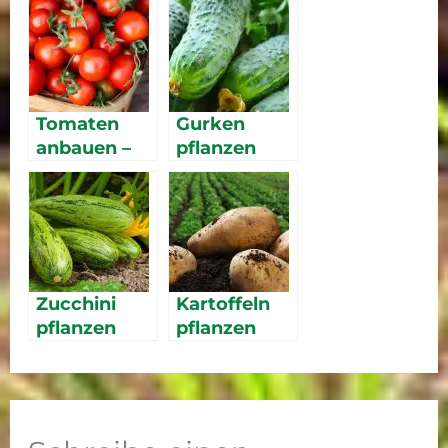
Tomaten
Gurken
anbauen –
pflanzen
Aussaat,
Sorten und
Pflege im
Überblick
Zucchini
Kartoffeln
pflanzen
pflanzen