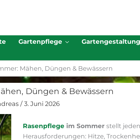
te
Gartenpflege
Gartengestaltun
ommer: Mähen, Düngen & Bewässern
ähen, Düngen & Bewässern
ndreas
/
3. Juni 2026
Rasenpflege
im Sommer
stellt jede
Herausforderungen: Hitze, Trockenhe