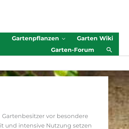
g
Gartenpflanzen
Garten Wiki
Such
Garten-Forum
n Gartenbesitzer vor besondere
it und intensive Nutzung setzen