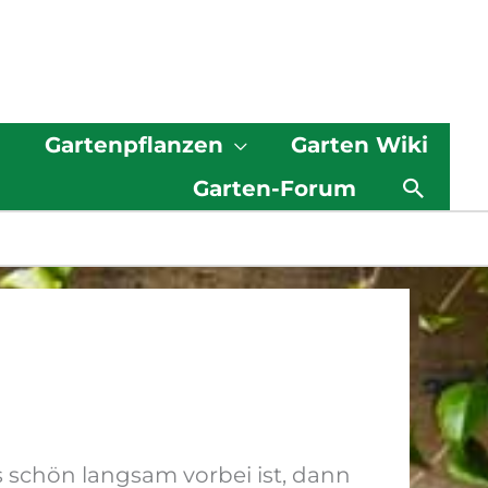
g
Gartenpflanzen
Garten Wiki
Such
Garten-Forum
schön langsam vorbei ist, dann