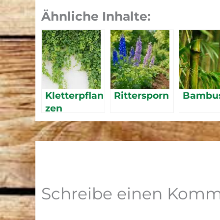
Ähnliche Inhalte:
Kletterpflan
Rittersporn
Bambu
zen
schnellwac
hsend
Schreibe einen Komm