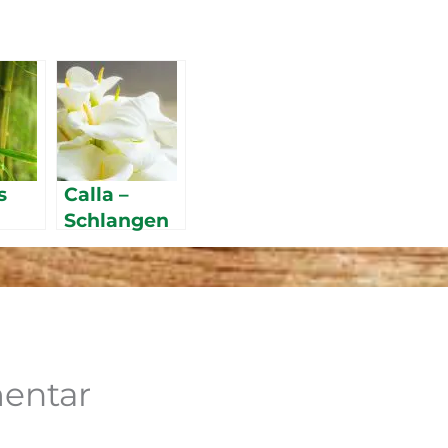
s
Calla –
Schlangen
wurz /
Drachenwu
rz
entar