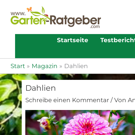
Startseite
Testberich
Start
Magazin
Dahlien
Dahlien
Schreibe einen Kommentar
/ Von
A