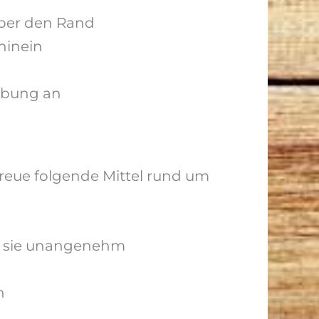
 über den Rand
hinein
gebung an
reue folgende Mittel rund um
für sie unangenehm
h