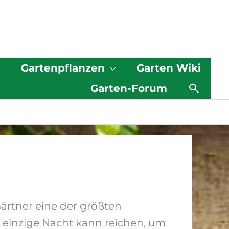
g
Gartenpflanzen
Garten Wiki
Such
Garten-Forum
 Gärtner eine der größten
einzige Nacht kann reichen, um