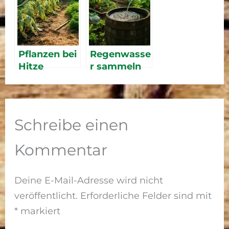
Kräuter aus
dem
eigenen
Garten
Pflanzen bei
Regenwasse
ernten
Hitze
r sammeln
schützen: So
im Garten –
überlebt
Tonne, Tank
dein Garten
und
den Sommer
sinnvolle
Schreibe einen
Nutzung
Kommentar
Deine E-Mail-Adresse wird nicht
veröffentlicht.
Erforderliche Felder sind mit
*
markiert