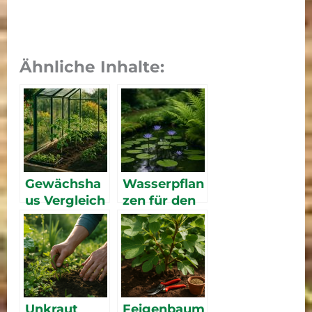
Ähnliche Inhalte:
Gewächsha
Wasserpflan
us Vergleich
zen für den
2026 – die
Gartenteich:
besten
Die besten
Modelle für
Arten
Garten und
Balkon
Unkraut
Feigenbaum