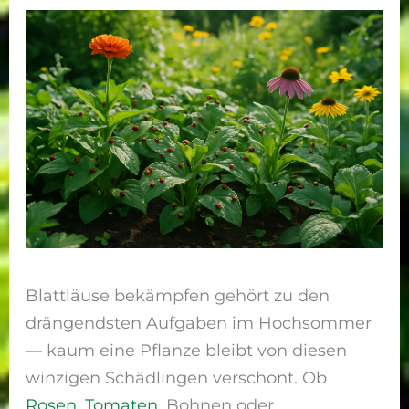
Blattläuse bekämpfen gehört zu den
drängendsten Aufgaben im Hochsommer
— kaum eine Pflanze bleibt von diesen
winzigen Schädlingen verschont. Ob
Rosen
,
Tomaten
, Bohnen oder