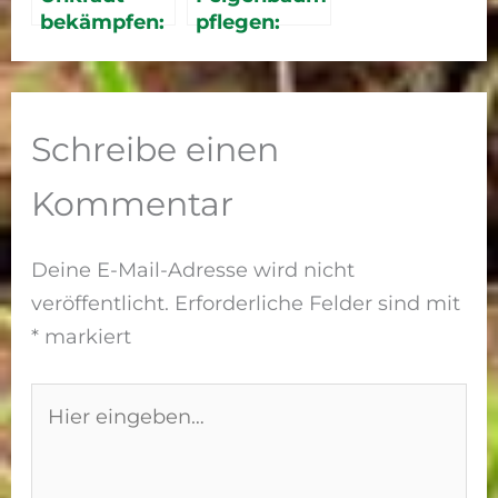
bekämpfen:
pflegen:
7 wirksame
Tipps für
Methoden
Schnitt und
ohne
Überwinteru
Chemie
ng
Schreibe einen
Kommentar
Deine E-Mail-Adresse wird nicht
veröffentlicht.
Erforderliche Felder sind mit
*
markiert
Hier
eingeben…