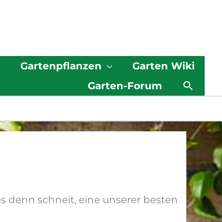
g
Gartenpflanzen
Garten Wiki
Such
Garten-Forum
 es denn schneit, eine unserer besten