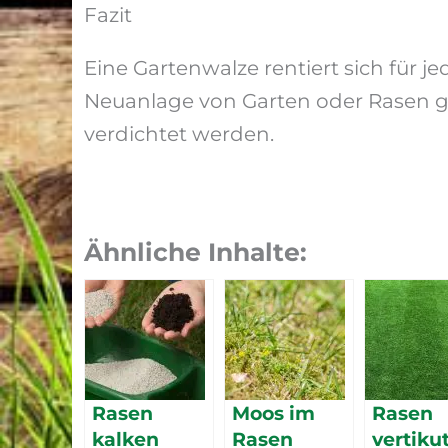
Fazit
Eine Gartenwalze rentiert sich für j
Neuanlage von Garten oder Rasen g
verdichtet werden.
Ähnliche Inhalte:
Rasen
Moos im
Rasen
kalken
Rasen
vertiku