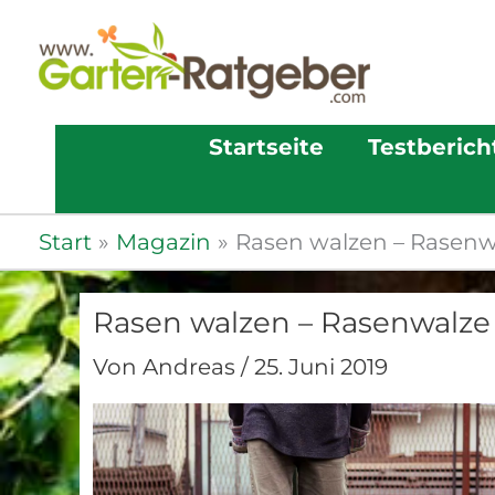
Startseite
Testberich
Start
Magazin
Rasen walzen – Rasenw
Rasen walzen – Rasenwalze
Von
Andreas
/
25. Juni 2019